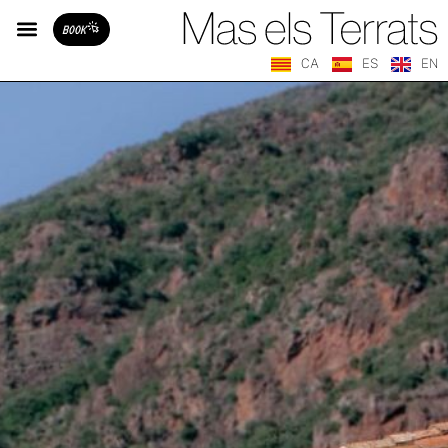
BOOK
CA
ES
EN