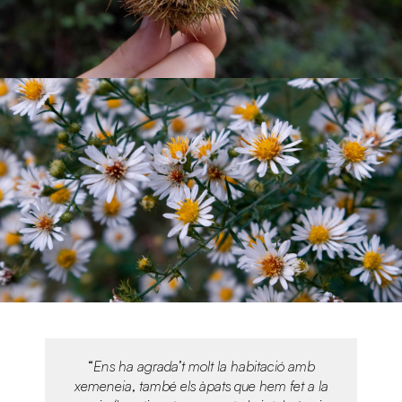
“Ens ha agrada’t molt la habitació amb
xemeneia, també els àpats que hem fet a la