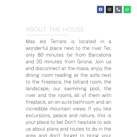
ABOUT THE HOUSE
Mas els Terrats is located in a
wonderful place next to the river Ter,
only 80 minutes far from Barcelona
and 20 minutes from Girona. Join us
and disconnect at the
masia
, enjoy the
dining room reading at the sofa next
to the fireplace, the billiard room, the
landscape, our swimming pool, the
river and the rooms, all of them with
fireplace, an
en-suite
bathroom and an
incredible mountain views. If you like
excursions, peace and nature, this is
your place to be! Don’t hesitate to ask
us about plans and routes to do in the
area and don’t forget to bring your